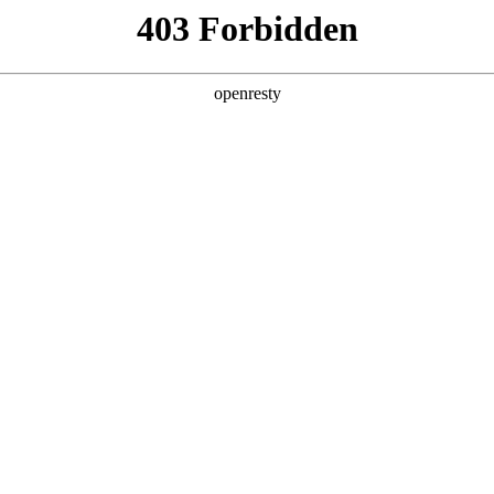
产品及服务
行业解决方案
合作伙伴
投资者关系
！智能监控下的安心就餐体验
2024 / 11 / 18
井井有条：大屏可见排队人数，明厨亮灶，在食品卫生备受关注
、吸烟识别、动火离人、就餐人数统计等多个业务场景，形成了
案，在交通、教育等行业的数字化转型中赢得了市场广泛认可。今年
控和智能算法，结合“厨眼”系统，助力中国农业大学食堂升级。