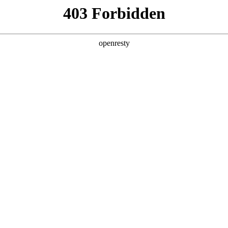
产品及服务
行业解决方案
合作伙伴
投资者关系
CloudOS社区年度“优秀生态伙伴”，OPE
2025 / 12 / 08
态大会在京盛大召开。本届大会以“以生态之力，让OS更懂未来”为主题
伙伴，通过深度技术碰撞、前沿成果发布与精准合作对接，推动社