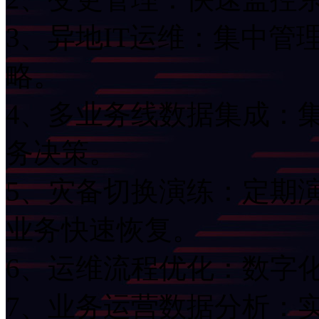
3、异地IT运维：集
略。
4、多业务线数据集成
务决策。
5、灾备切换演练：
业务快速恢复。
6、运维流程优化：
7、业务运营数据分析